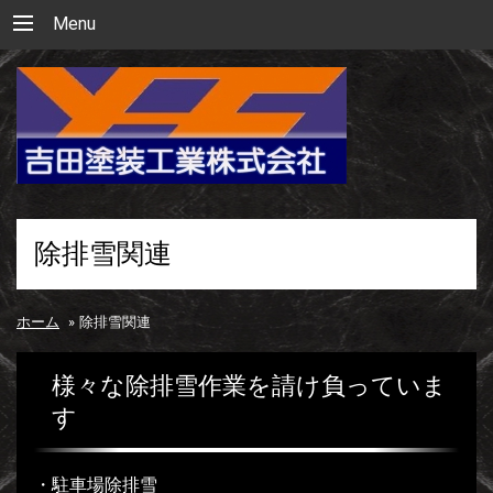
Menu
除排雪関連
ホーム
»
除排雪関連
様々な除排雪作業を請け負っていま
す
・駐車場除排雪